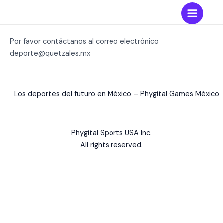
Skip
to
Main
content
Menu
Por favor contáctanos al correo electrónico
deporte@quetzales.mx
Los deportes del futuro en México – Phygital Games México
Phygital Sports USA Inc.
All rights reserved.