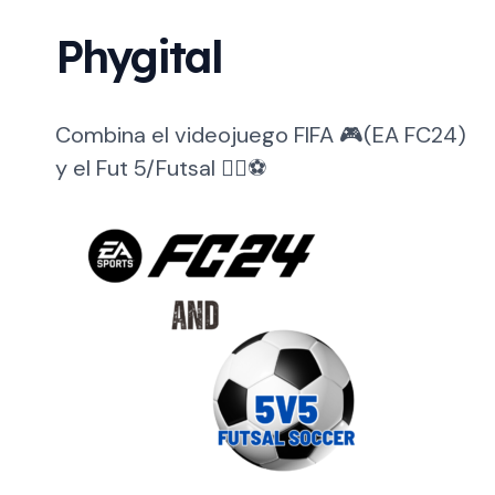
Phygital
Combina el videojuego FIFA 🎮(EA FC24)
y el Fut 5/Futsal 🏃‍♂️⚽